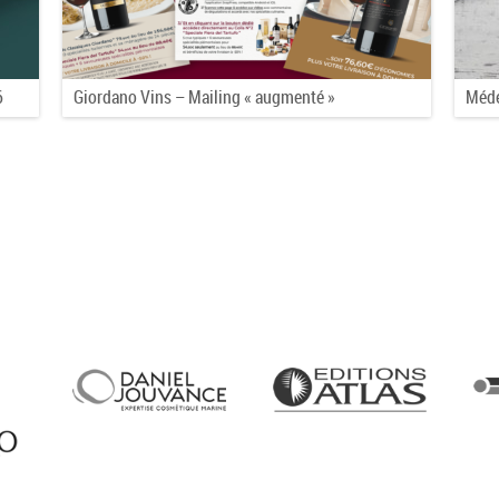
6
Giordano Vins – Mailing « augmenté »
Méde