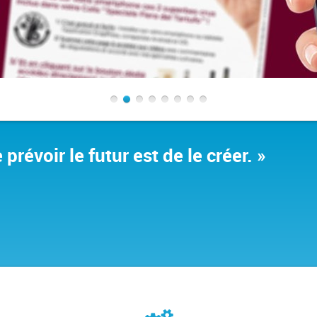
1
2
3
4
5
6
7
8
prévoir le futur est de le créer. »