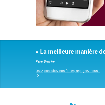
« La meilleure manière de 
Peter Drucker
Osez, consultez nos forces, rejoignez-nous…